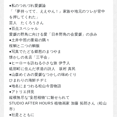
●私のつれづれ愛媛論
「『夢持ってて、ええやん！』家族や地元のツレが背中
を押してくれた」
芸人 たくろうさん
●百点スペシャル
愛媛の野鳥に向ける愛「日本野鳥の会愛媛」の歩み
●土井中照の重箱の隅々
桜鯛と二つの鯛飯
●写真でたどる郷愁のまつやま
懐かしの名店「三平会」
●ヒーローを訪ねる小さな旅 伊予人
砥部町に住んだ求道の詩人 坂村 真民
●山森めぐみの愛媛なつかしの味めぐり
ひまわりの海鮮チヂミ
●地名にまつわる松山今昔物語
●アトリエ拝見
縦横無尽な“妄想植物”に魅せられて
STUDIO AFTER HOURS 植物画家 加藤 拓郎さん（松山
市）
●社是とともに