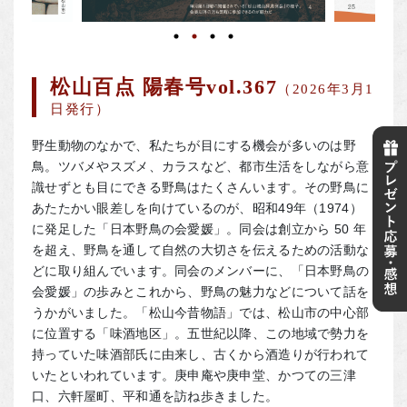
松山百点 陽春号vol.367
（2026年3月1
日発行）
野生動物のなかで、私たちが目にする機会が多いのは野
鳥。ツバメやスズメ、カラスなど、都市生活をしながら意
識せずとも目にできる野鳥はたくさんいます。その野鳥に
あたたかい眼差しを向けているのが、昭和49年（1974）
に発足した「日本野鳥の会愛媛」。同会は創立から 50 年
を超え、野鳥を通して自然の大切さを伝えるための活動な
どに取り組んでいます。同会のメンバーに、「日本野鳥の
会愛媛」の歩みとこれから、野鳥の魅力などについて話を
うかがいました。「松山今昔物語」では、松山市の中心部
に位置する「味酒地区」。五世紀以降、この地域で勢力を
持っていた味酒部氏に由来し、古くから酒造りが行われて
いたといわれています。庚申庵や庚申堂、かつての三津
口、六軒屋町、平和通を訪ね歩きました。