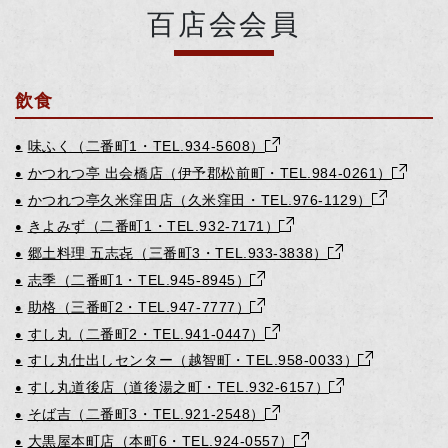
百店会会員
飲食
味ふく（二番町1・TEL.934-5608）
●
かつれつ亭 出会橋店（伊予郡松前町・TEL.984-0261）
●
かつれつ亭久米窪田店（久米窪田・TEL.976-1129）
●
きよみず（二番町1・TEL.932-7171）
●
郷土料理 五志㐂（三番町3・TEL.933-3838）
●
志季（二番町1・TEL.945-8945）
●
助格（三番町2・TEL.947-7777）
●
すし丸（二番町2・TEL.941-0447）
●
すし丸仕出しセンター（越智町・TEL.958-0033）
●
すし丸道後店（道後湯之町・TEL.932-6157）
●
そば吉（二番町3・TEL.921-2548）
●
大黒屋本町店（本町6・TEL.924-0557）
●