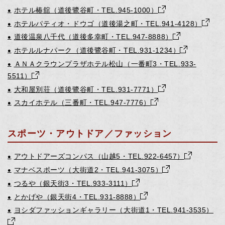
ホテル椿舘（道後鷺谷町・TEL.945-1000）
●
ホテルパティオ・ドウゴ（道後湯之町・TEL.941-4128）
●
道後温泉八千代（道後多幸町・TEL.947-8888）
●
ホテルルナパーク（道後鷺谷町・TEL.931-1234）
●
ＡＮＡクラウンプラザホテル松山（一番町3・TEL.933-
●
5511）
大和屋別荘（道後鷺谷町・TEL.931-7771）
●
スカイホテル（三番町・TEL.947-7776）
●
スポーツ・アウトドア／ファッション
アウトドアーズコンパス（山越5・TEL.922-6457）
●
マナベスポーツ（大街道2・TEL.941-3075）
●
つるや（銀天街3・TEL.933-3111）
●
とかげや（銀天街4・TEL.931-8888）
●
ヨシダファッションギャラリー（大街道1・TEL.941-3535）
●