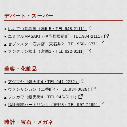
デパート・スーパー
いよてつ髙島屋（湊町5・TEL.948-2111）
●
エミフルMASAKI（伊予郡松前町・TEL.984-2111）
●
セブンスター石井店（東石井2・TEL.956-1677）
●
フジグラン松山（宮西1・TEL.922-8111）
●
美容・化粧品
アヅマヤ（銀天街4・TEL.941-2272）
●
ヴァンサンカン（二番町4・TEL.934-0025）
●
フジカワ（銀天街4・TEL.945-5111）
●
福祉美容ハートリンク（東野5・TEL.997-7299）
●
時計・宝石・メガネ