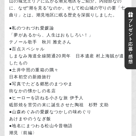
山の城北エリアに広がる潮見地区をご紹介。内陸部なの
に、なぜ“潮を見る”なのか。そして松山城の守りの要「七
曲り」とは。潮見地区に眠る歴史を深掘りしました。
●私のつれづれ愛媛論
「夢があるから、人生はおもしろい！」
テノール歌手 秋川 雅史さん
●百点スペシャル
しまなみ海道全線開通20周年 日本遺産 村上海賊が遺
したもの
●土井中照の重箱の隅々
日本初空の新婚旅行
●写真でたどる郷愁のまつやま
街なかの懐かしの名店
●ヒーローを訪ねる小さな旅 伊予人
砥部焼を苦労の末に誕生させた陶祖 杉野 丈助
●山森めぐみの愛媛なつかしの味めぐり
あけまやのうなぎ飯
●地名にまつわる松山今昔物語
潮見〈前編〉