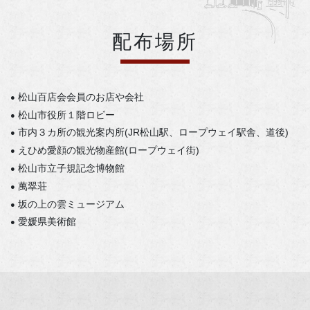
配布場所
松山百店会会員のお店や会社
●
松山市役所１階ロビー
●
市内３カ所の観光案内所(JR松山駅、ロープウェイ駅舎、道後)
●
えひめ愛顔の観光物産館(ロープウェイ街)
●
松山市立子規記念博物館
●
萬翠荘
●
坂の上の雲ミュージアム
●
愛媛県美術館
●