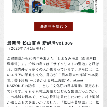
最新刊を読む
最新号 松山百点 新緑号vol.369
（2026年7月1日発行）
全線開通から20周年を迎えた「しまなみ海道（西瀬戸自
動車道）」。沿線の島々は「サイクリストの聖地」と呼ば
れ、国内外から多くの人が集まっています。さらには、こ
のエリアの景観や文化、営みが「“日本最大の海賊”の本拠
地：芸予諸島 ―よみがえる村上海賊“Murakami
KAIZOKU”の記憶―」として文化庁の日本遺産に認定され
ています。そもそも村上海賊とはどんな集団だったのか。
この地域や日本で、どんな役割を果たしたのか。村上海賊
が遺したものを追いかけました。「松山今昔物語」は、松