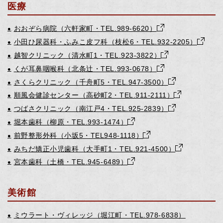
医療
おおぞら病院（六軒家町・TEL.989-6620）
●
小田ひ尿器科・ふみこ皮フ科（枝松6・TEL.932-2205）
●
越智クリニック（清水町1・TEL.923-3822）
●
くが耳鼻咽喉科（北条辻・TEL.993-0678）
●
さくらクリニック（千舟町5・TEL.947-3500）
●
順風会健診センター（高砂町2・TEL.911-2111）
●
つばさクリニック（南江戸4・TEL.925-2839）
●
堀本歯科（柳原・TEL.993-1474）
●
前野整形外科（小坂5・TEL948-1118）
●
みちだ矯正小児歯科（大手町1・TEL.921-4500）
●
宮本歯科（土橋・TEL.945-6489）
●
美術館
ミウラート・ヴィレッジ（堀江町・TEL.978-6838）
●