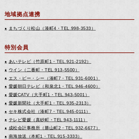
地域拠点連携
まちづくり松山（湊町4・TEL.998-3533）
●
特別会員
あいテレビ（竹原町1・TEL.921-2192）
●
ウイン（二番町・TEL.913-5500）
●
エス・ピー・シー（湊町7・TEL.931-6001）
●
愛媛朝日テレビ（和泉北1・TEL.946-4600）
●
愛媛CATV（大手町1・TEL.943-5001）
●
愛媛新聞社（大手町1・TEL.935-2313）
●
セキ株式会社（湊町7・TEL.945-0111）
●
テレビ愛媛（真砂町・TEL.943-1111）
●
成松会計事務所（勝山町2・TEL.932-6677）
●
南海放送（本町1・TEL.915-3333）
●