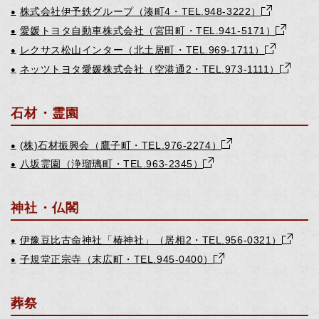
株式会社伊予鉄グループ（湊町4・TEL.948-3222）
●
愛媛トヨタ自動車株式会社（宮田町・TEL.941-5171）
●
レクサス松山インター（北土居町・TEL.969-1711）
●
ネッツトヨタ愛媛株式会社（空港通2・TEL.973-1111）
●
石材・霊園
(株)石材振興会（鷹子町・TEL.976-2274）
●
八坂霊園（浄瑠璃町・TEL.963-2345）
●
神社・仏閣
伊豫豆比古命神社「椿神社」（居相2・TEL.956-0321）
●
子規堂正宗寺（末広町・TEL.945-0400）
●
葬祭