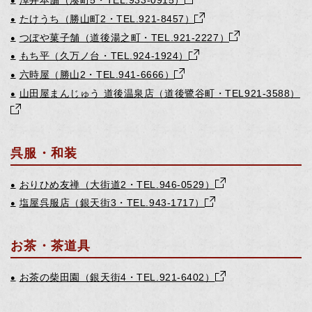
たけうち（勝山町2・TEL.921-8457）
●
つぼや菓子舗（道後湯之町・TEL.921-2227）
●
もち平（久万ノ台・TEL.924-1924）
●
六時屋（勝山2・TEL.941-6666）
●
山田屋まんじゅう 道後温泉店（道後鷺谷町・TEL921-3588）
●
呉服・和装
おりひめ友禅（大街道2・TEL.946-0529）
●
塩屋呉服店（銀天街3・TEL.943-1717）
●
お茶・茶道具
お茶の柴田園（銀天街4・TEL.921-6402）
●