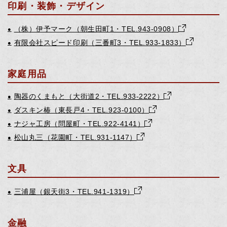
印刷・装飾・デザイン
（株）伊予マーク（朝生田町1・TEL.943-0908）
●
有限会社スピード印刷（三番町3・TEL.933-1833）
●
家庭用品
陶器のくまもと（大街道2・TEL.933-2222）
●
ダスキン椿（東長戸4・TEL.923-0100）
●
ナジャ工房（問屋町・TEL.922-4141）
●
松山丸三（花園町・TEL.931-1147）
●
文具
三浦屋（銀天街3・TEL.941-1319）
●
金融