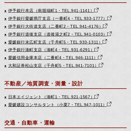
伊予銀行本店（南堀端町1・TEL.941-1141）
●
伊予銀行愛媛県庁支店（一番町4・TEL.933-1777）
●
伊予銀行大街道支店（二番町2・TEL.941-4176）
●
伊予銀行道後支店（道後湯之町2・TEL.941-0103）
●
愛媛銀行末広町支店（千舟町5・TEL.933-1311）
●
伊予銀行湊町支店（湊町4・TEL.931-6291）
●
愛媛信用金庫本店（二番町4・TEL.946-1111）
●
大和証券松山支店（千舟町5・TEL.941-7101）
●
不動産／地質調査・測量・設計
日本エイジェント（湊町1・TEL.921-1567）
●
愛媛建設コンサルタント（小栗7・TEL.947-1011）
●
交通・自動車・運輸