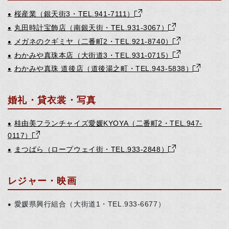
桜産業（銀天街3・TEL.941-7111）
●
丸田時計宝飾店（南銀天街・TEL.931-3067）
●
メガネのクギミヤ（二番町2・TEL.921-8740）
●
わかみや真珠本店（大街道3・TEL.931-0715）
●
わかみや真珠 道後店（道後湯之町・TEL.943-5838）
●
婚礼・貸衣裳・写真
桂由美フランチャイズ愛媛KYOYA（二番町2・TEL.947-
●
0117）
まつばら（ロープウェイ街・TEL.933-2848）
●
レジャー・映画
愛媛県興行組合（大街道1・TEL.933-6677）
●