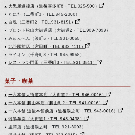
大黒屋道後店（道後喜多町8・TEL.925-500）
●
たにた（二番町3・TEL.945-2300）
●
白魂（二番町2・TEL.931-8151）
●
プロント松山大街道店（大街道2・TEL.909-7899）
●
みゅんへん（湊町5・TEL.931-0055）
●
北斗駅前店（宮田町・TEL.932-4111）
●
ライオン（千舟町3・TEL.945-9958）
●
レストラン門田（三番町3・TEL.931-3511）
●
菓子・喫茶
一六本舗大街道本店（大街道2・TEL.946-0016）
●
一六本舗 勝山本店（勝山町2・TEL.941-0016）
●
一六本舗 道後本館前店（道後湯之町・TEL.943-0016）
●
薄墨羊羹（大街道1・TEL.943-0438）
●
里商店（道後湯之町・TEL.921-3093）
●
澤井本舗（湊町5・TEL.933-0915）
●