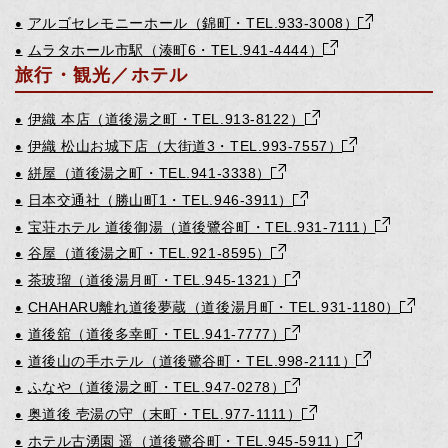
アルゴセレモニーホール（錦町・TEL.933-3008）
●
ムラタホール市駅（湊町6・TEL.941-4444）
●
旅行・観光／ホテル
伊織 本店（道後湯之町・TEL.913-8122）
●
伊織 松山お城下店（大街道3・TEL.993-7557）
●
絣屋（道後湯之町・TEL.941-3338）
●
日本交通社（勝山町1・TEL.946-3911）
●
宝荘ホテル 道後御湯（道後鷺谷町・TEL.931-7111）
●
谷屋（道後湯之町・TEL.921-8595）
●
茶玻瑠（道後湯月町・TEL.945-1321）
●
CHAHARU離れ道後夢蔵（道後湯月町・TEL.931-1180）
●
道後舘（道後多幸町・TEL.941-7777）
●
道後山の手ホテル（道後鷺谷町・TEL.998-2111）
●
ふなや（道後湯之町・TEL.947-0278）
●
奥道後 壱湯の守（末町・TEL.977-1111）
●
ホテル古湧園 遥（道後鷺谷町・TEL.945-5911）
●